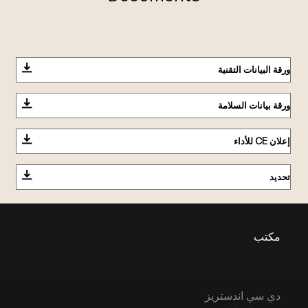
ورقة البيانات التقنية
ورقة بيانات السلامة
إعلان CE للأداء
تحديد
مكتب
دي سي اندستريز