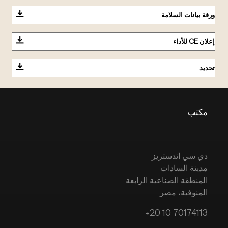
ورقة بيانات السلامة
إعلان CE للأداء
تحديد
مكتب
دي سي اندستريز
مدينة السادات
المنطقة الصناعية الرابعة
المنوفية، مصر
+20 10 70174113