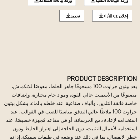
ورقة البيانات التقنية
ورقة بيانات السلامة
إعلان CE للأداء
تحديد
PRODUCT DESCRIPTION
يعد بيتون جراوت 100 مسحوقًا جاهز الخلط، معوضًا للانكماش،
مصنوعًا من الأسمنت عالي القوة، ومواد خام مختارة، وإضافات
خاصة فائقة التلدين، وألياف صناعية. عند خلطه بالماء، يشكل بيتون
جراوت 100 ملاطًا عالي التدفق مناسبًا للصب في القوالب، عند
استخدامه لإعادة دمج الخرسانة، أو في مقاعد مُجهزة خصيصًا، عند
استخدامه لأعمال التثبيت، دون الحاجة إلى اهتزاز الخليط ودون
خطر الانفصال، بما في ذلك عند وضعه في طبقات سميكة. إذا تم