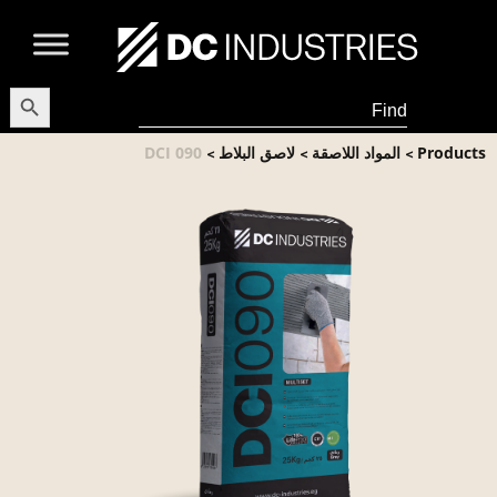
earch Button
Search
for:
Products
المواد اللاصقة
لاصق البلاط
DCI 090
>
>
>