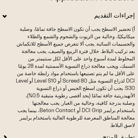
إجراءات التقديم
أ) تحضير الاسطح يجب أن تكون الاسطح جافة تمامًا، وصلبة
ميكانيكيًا، وخالية من الزيوت والشحوم والشمع والطلاء
والجسيمات السائبة. يجب ألا تتعرض جميع الأسطح للانكماش
بعد تركيب البلاط. خلال فترة الربيع والصيف، يجب معالجة
المخلوط لمدة أسبوع واحد على الأقل لكل سنتيمتر من
السمك، ويجب معالجة ذراع التسوية الأسمنتية لمدة 28 يومًا
على الأقل ما لم يتم تصنيعها باستخدام مواد رابطة خاصة من
DCI لذراع التسوية مثل Screed 80 أو Level S10 أو Level
S30. يجب أن تكون اسطح الجبس أو ذراع التسوية
الأنهيدريتية جافة تمامًا (بحد أقصى رطوبة متبقية 0.5%)،
وصلبة بدرجة كافية، وخالية من الغبار. يجب معالجتها
باستخدام برايمر DCI Grip أو Beton Contact، بينما يجب
معالجة المناطق المعرضة للرطوبة العالية باستخدام برايمر
لاصق البلاط.
تطبيق المنتج