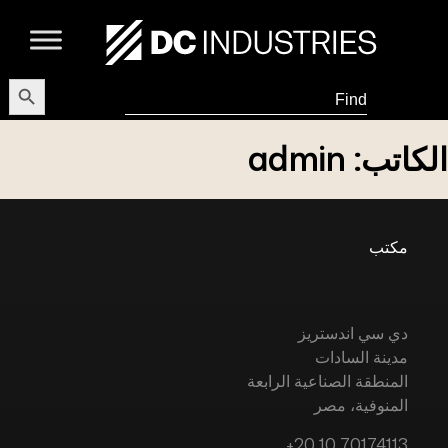
earch Button
Search
for:
الكاتب:
admin
مكتب
دي سي اندستريز
مدينة السادات
المنطقة الصناعية الرابعة
المنوفية، مصر
+20 10 70174113