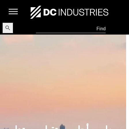
Search Button
Search
for: