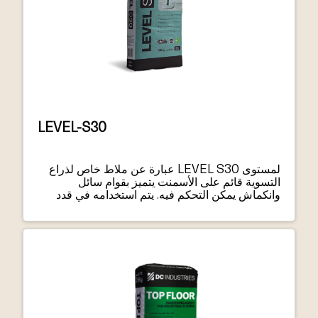
LEVEL-S30
لمستوى LEVEL S30 عبارة عن ملاط خاص لذراع
التسوية قائم على الأسمنت يتميز بقوام سائل
وانكماش يمكن التحكم فيه. يتم استخدامه في قدد
التجفيف السريع، وهو مناسب للتطبيقات المدنية
والتجارية الداخلية. يتم تصنيف المستوى S30 على أنه
CT – C40 – F10 – A9 – A1 وفقًا لمعايير EN
13813.