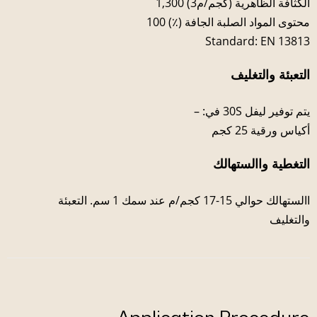
الكثافة الظاهرية (كجم/م3) 1,300
محتوى المواد الصلبة الجافة (٪) 100
Standard: EN 13813
التعبئة والتغليف
يتم توفير ليفل 30S في: –
أكياس ورقية 25 كجم
التغطية واالستهالك
االستهالك حوالي 15-17 كجم/م عند سمك 1 سم. التعبئة
والتغليف