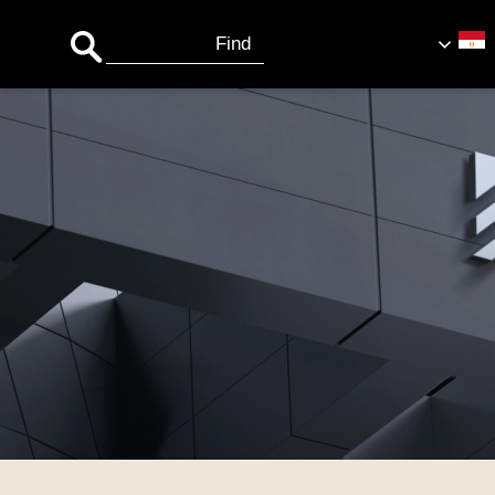
Search Button
Search
for: