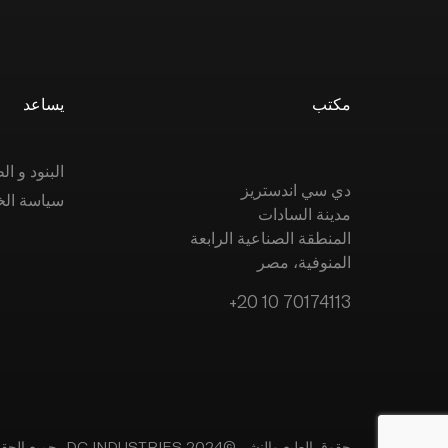
مكتب
يساعد
البنود و 
دي سي اندستريز
سياسة ال
مدينة السادات
المنطقة الصناعية الرابعة
المنوفية، مصر
+20 10 70174113
حقوق الطبع والنشر ©2024 DC INDUSTRIES، جميع الحقوق محفوظة.