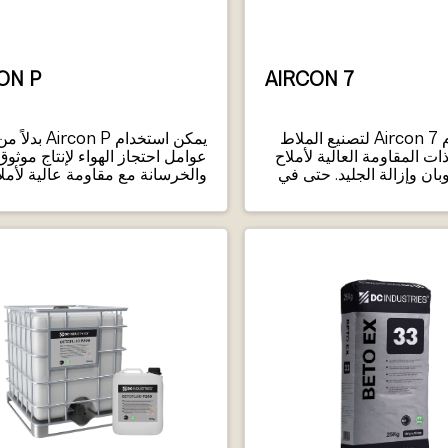
ON P
AIRCON 7
يتم استخدام Aircon 7 لتصنيع الملاط
يمكن استخدام Aircon P بدلاً 
ات المقاومة العالية لأملاح
عوامل احتجاز الهواء لإنتاج موثوق
بان وإزالة الجليد. حتى في
والخرسانة مع مقاومة عالية لأمل
 الصعبة مثل على سبيل
التجمد/الذوبان والذوبان.