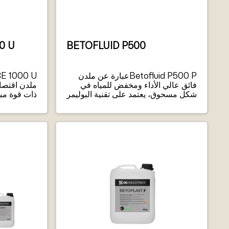
0 U
BETOFLUID P500
Betofluid P500 Pعبارة عن ملدن
فائق عالي الأداء ومخفض للمياه في
ملدن اقتصاد
شكل مسحوق، يعتمد على تقنية البوليمر
ذات قوة مبك
متعدد الكربوكسيل (PCE).