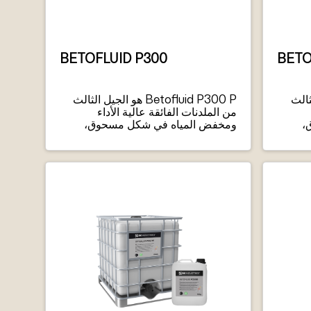
BETOFLUID P300
BETO
يل الثالث
Betofluid P300 P هو الجيل الثالث
من الملدنات الفائقة عالية الأداء
،
ومخفض المياه في شكل مسحوق،
يعتمد على تقنية البوليمر متعدد
الكربوكسيلات (PCE).