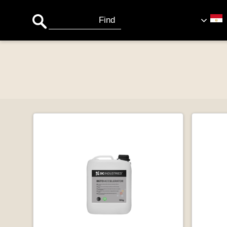
Search Button
Search
for: