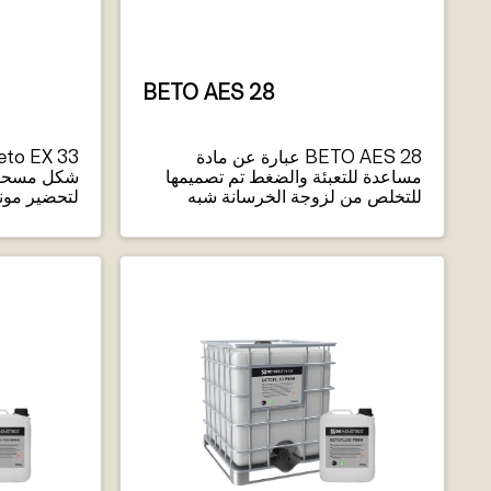
BETO AES 28
BETO AES 28 عبارة عن مادة
مساعدة للتعبئة والضغط تم تصميمها
شكل مسحوق
للتخلص من لزوجة الخرسانة شبه
لتحضير مونة
الجافة عند ارتفاع نسب الماء إلى
وخالي من ا
الأسمنت.
تؤدي الخرسانة الحبيبية الناتجة إلى ملء
القالب بشكل متساوٍ وتقلبات أقل في
الجودة مع ضمان ضغط الخرسانة
المستهدف.