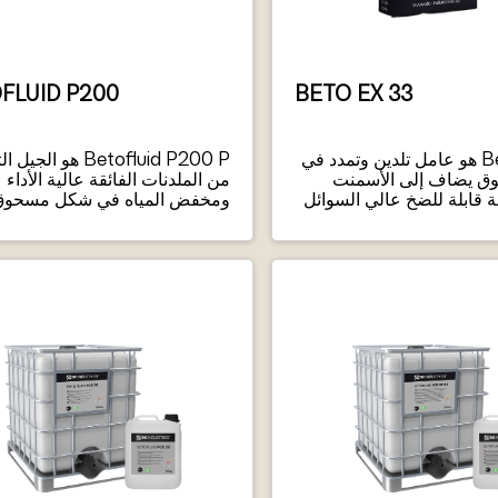
FLUID P200
BETO EX 33
Beto EX 33 هو عامل تلدين وتمدد في
Betofluid P200 P هو الج
 يضاف إلى الأسمنت
من الملدنات الفائقة عالية الأداء
 قابلة للضخ عالي السوائل
ومخفض المياه في شكل مسحوق
لانكماش للحقن.
يعتمد على تقنية البوليمر متعدد
الكربوكسيلات (PCE).