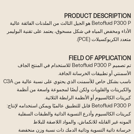
PRODUCT DESCRIPTION
Betofluid P300 P هو الجيل الثالث من الملدنات الفائقة عالية
الأداء ومخفض المياه في شكل مسحوق، يعتمد على تقنية البوليمر
متعدد الكربوكسيلات (PCE).
FIELD OF APPLICATION
تم تصميم Betofluid P300 P للاستخدام في المنتج الجاف
الأسمنتي أو تطبيقات الخرسانة الجافة.
ناسب بشكل خاص للأسمنت الذي يحتوي على نسبة عالية من C3A
والكبريتات والقلويات ولكن أيضًا لمجموعة واسعة من أنظمة
كبريتات الكالسيوم أو الأنظمة الرابطة الثلاثية.
Betofluid P300 P قابل للتطبيق عالميًا ويمكن استخدامه لإنتاج:
كبريتات الكالسيوم وأذرع التسوية الذاتية والطبقات السفلية
المونه غير القابله للانكماش، والمواد اللاصقة للبلاط
خرسانة ذاتية التسوية وذاتية الدمك ذات نسبة وزن منخفضة