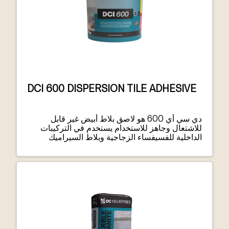
DCI 600 DISPERSION TILE ADHESIVE
دي سي أي 600 هو لاصق بلاط أبيض غير قابل
للاشتعال وجاهز للاستخدام يستخدم في التركيبات
الداخلية للفسيفساء الزجاجية وبلاط السيراميك
والحجر الطبيعي غير الحساس للرطوبة على الجدران.
لاصق ملاط لفواصل البلاطالمشتت DCI 600 هو
لاصق من فئة D2TE ديسبرشين(D)، محسّن (2)، غير
قابل للانزلاق (T)، لاصق طويل الأمد (E). يمكن
استخدام لاصق ملاط لفواصل البلاطدي سي أي 600
على الجدران والأرضيات للتركيبات الرقيقة
والمتوسطة للبلاط والمواد الحجرية