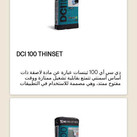
DCI 100 THINSET
دي سي أي 100 ثينسات عبارة عن مادة لاصقة ذات
أساس أسمنتي تتمتع بقابلية تشغيل ممتازة ووقت
مفتوح ممتد، وهي مصممة للاستخدام في التطبيقات
الداخلية والخارجية ذات الطبقة الرقيقة ويتم مزجها
إما مع الماء أو مادة اللاتكس دي سي أي 100 ثينسات
هو منتج من فئة C1TE