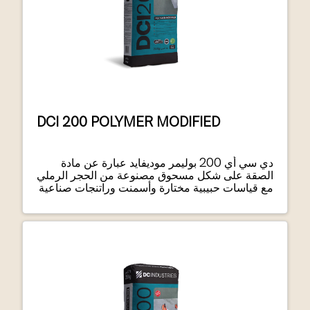
DCI 200 POLYMER MODIFIED
دي سي أي 200 بوليمر موديفايد عبارة عن مادة
الصقة على شكل مسحوق مصنوعة من الحجر الرملي
مع قياسات حبيبية مختارة وأسمنت وراتنجات صناعية
وإضافات خاصة. يمكن تطبيقه يدوًيًا اللتصاق بالط
السيراميك ومالط لفواصل البالطاألحادي والمزدوج
والبورسلين والحجر الطبيعي على الجدران واألرضيات
الداخلية والخارجية.