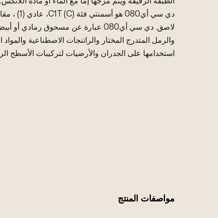
الطبقة الرقيقة ويتم مزجها إما مع الماء أو مادة اللاتكس.
دي سي أي080 هو أسمنتي فئة C1T (C)، عادي (1) ، مقاوم للانزلاق (T)،
لاصق. دي سي أي080 عبارة عن مسحوق رمادي
والرمل المتدرج المختار والراتنجات الاصطناعية والمواد 
استخدامها على الجدران والأرضيات لتركيبات الأسطح الرقي
مواصفات المنتج