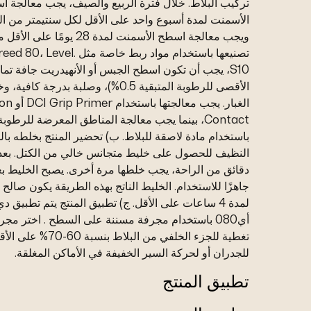
تركيب البلاط. خلال فترة الربيع والصيف، يجب معالجة 
الأسمنت لمدة أسبوع واحد على الأقل لكل سنتيمتر من ال
ويجب معالجة اسطح الأسمنت لمدة 28 يومًا ع
تصنيعها باستخدام مواد ربط خاصة مثل 0، Level
S10، يجب أن تكون اسطح الجبس أو الأنهيدريت جافة تمامً
الأقصى للرطوبة المتبقية 0.5%)، وصلبة بدرجة كاف
الغبار. يجب معالجتها 
Contact، بينما يجب معالجة المناطق المعرضة للرطوبة
باستخدام مادة لاصقة للبلاط. ب) تحضير المنتج بخلطه بال
دقائق من الراحة، يجب خلطها مرة أخرى. يصبح الخليط بع
جاهزًا للاستخدام. الخليط الناتج بهذه الطريقة يكون صالح 
لمدة 4 ساعات على الأقل. ج) تطبيق المنتج يتم تطبيق 
أي080 باستخدام مجرفة مسننة على السطح . اختر مجر
تغطية للجزء الخلفي من البلاط بنسبة 60-70% عل
للجدران أو لحركة السير الخفيفة في الأماكن المغلقة.
تطبيق المنتج