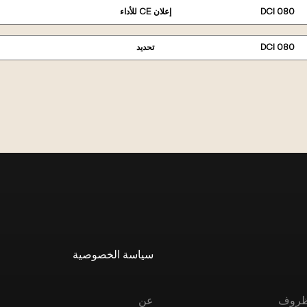
DCI 080
إعلان CE للأداء
DCI 080
تحديد
سياسة الخصوصية
الظروف
عن