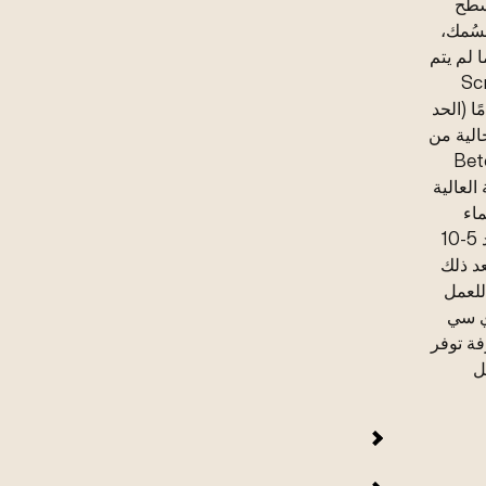
اسطح
سُمك،
لى الأقل ما لم يتم
Screed 8.
ا (الحد
ية، وخالية من
باستخدام DCI Grip Primer أو Beton
 العالية
ماء
النظيف للحصول على خليط متجانس خالي من الكتل. بعد 5-10
د ذلك
للعمل
دي سي
فة توفر
ى الأقل