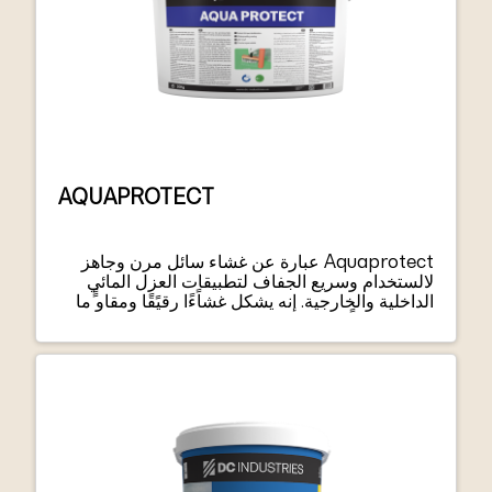
AQUAPROTECT
Aquaprotect عبارة عن غشاء سائل مرن وجاهز
لالستخدام وسريع الجفاف لتطبيقات العزل المائي
الداخلية والخارجية. إنه يشكل غشاًءًا رقيًقًا ومقاو ًًما
للماء ومقاو ًًما للشقوق وال يتطلب استخدام شبكة
من القماش في األرضية أو التجاويف أو الزوايا ويربط
مباشرة بمجموعة واسعة من الركائز.