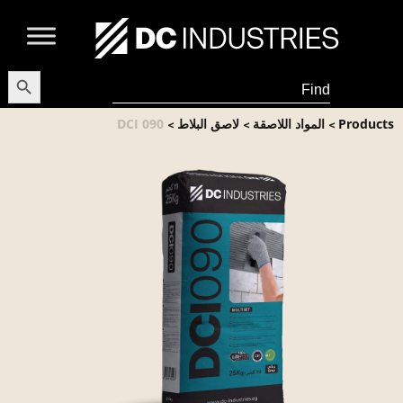
earch Button
Search
for:
Products
المواد اللاصقة
لاصق البلاط
DCI 090
>
>
>