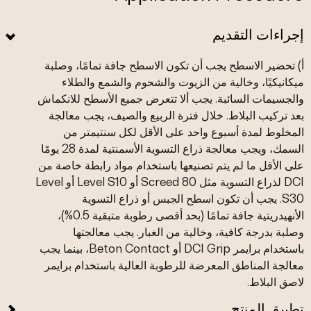
إجراءات التقديم
أ) تحضير الاسطح يجب أن تكون الاسطح جافة تمامًا، وصلبة
ميكانيكيًا، وخالية من الزيوت والشحوم والشمع والطلاء
والجسيمات السائبة. يجب ألا تتعرض جميع الأسطح للانكماش
بعد تركيب البلاط. خلال فترة الربيع والصيف، يجب معالجة
المخلوط لمدة أسبوع واحد على الأقل لكل سنتيمتر من
السمك، ويجب معالجة ذراع التسوية الأسمنتية لمدة 28 يومًا
على الأقل ما لم يتم تصنيعها باستخدام مواد رابطة خاصة من
DCI لذراع التسوية مثل Screed 80 أو Level S10 أو Level
S30. يجب أن تكون اسطح الجبس أو ذراع التسوية
الأنهيدريتية جافة تمامًا (بحد أقصى رطوبة متبقية 0.5%)،
وصلبة بدرجة كافية، وخالية من الغبار. يجب معالجتها
باستخدام برايمر DCI Grip أو Beton Contact، بينما يجب
معالجة المناطق المعرضة للرطوبة العالية باستخدام برايمر
لاصق البلاط.
تطبيق المنتج