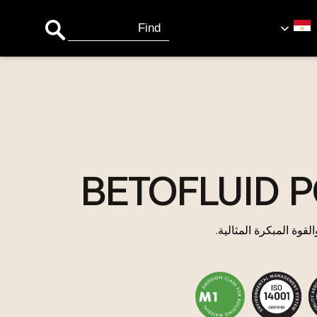
Search Button
Search
for:
BETOFLUID P