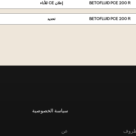
BETOFLUID PCE 200 R
إعلان CE للأداء
BETOFLUID PCE 200 R
تحديد
سياسة الخصوصية
الظروف
عن