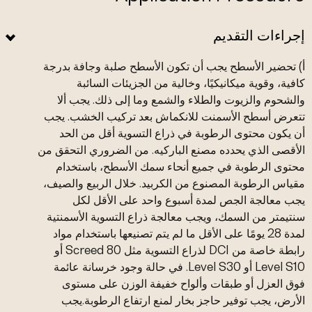
إجراءات التقديم
أ) تحضير الأسطح يجب أن تكون الأسطح صلبة وجافة بدرجة
كافية، وقوية ميكانيكيًا، وخالية من الجزيئات السائبة
والشحوم والزيوت والطلاء والشمع وما إلى ذلك. يجب ألا
تتعرض أسطح الأسمنت للانكماش بعد تركيب الخشب. يجب
أن يكون محتوى الرطوبة في ذراع التسوية أقل من الحد
الأقصى الذي يحدده مصنع الباركيه. من الضروري التحقق من
محتوى الرطوبة في جميع أنحاء سمك الأسطح، باستخدام
مقياس الرطوبة المصنوع من الكربيد. خلال الربيع والصيف،
يجب معالجة الجص لمدة أسبوع واحد على الأقل لكل
سنتيمتر من السمك، ويجب معالجة ذراع التسوية الأسمنتية
لمدة 28 يومًا على الأقل ما لم يتم تصنيعها باستخدام مواد
رابطة خاصة من DCI لذراع التسوية مثل Screed 80 أو
Level S10 أو Level S30. في حالة وجود خرسانة عائمة
فوق العزل أو طبقات وألواح خفيفة الوزن على مستوى
الأرض، يجب توفير حاجز بخار لمنع ارتفاع الرطوبة.يجب