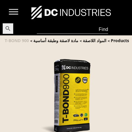
earch Button
Search
for:
Products
المواد اللاصقة
مادة لاصقة وطبقة أساسية
T-BOND 900
>
>
>