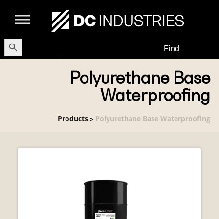
earch Button
Search
for:
Polyurethane Base
Waterproofing
Products
Polyurethane Base Waterproofing
>