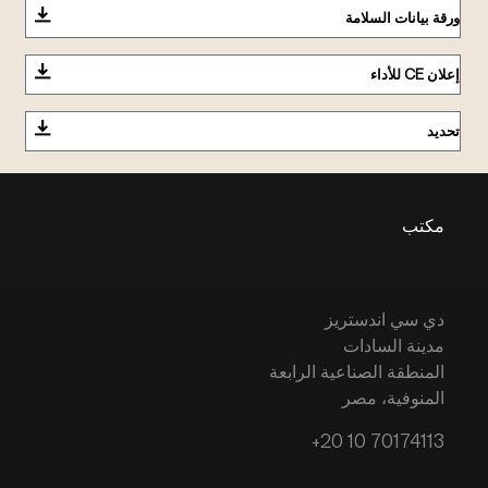
ورقة بيانات السلامة
إعلان CE للأداء
تحديد
مكتب
دي سي اندستريز
مدينة السادات
المنطقة الصناعية الرابعة
المنوفية، مصر
+20 10 70174113