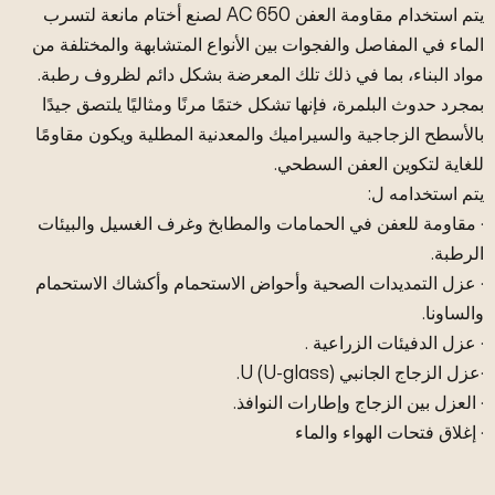
يتم استخدام مقاومة العفن AC 650 لصنع أختام مانعة لتسرب
الماء في المفاصل والفجوات بين الأنواع المتشابهة والمختلفة من
مواد البناء، بما في ذلك تلك المعرضة بشكل دائم لظروف رطبة.
بمجرد حدوث البلمرة، فإنها تشكل ختمًا مرنًا ومثاليًا يلتصق جيدًا
بالأسطح الزجاجية والسيراميك والمعدنية المطلية ويكون مقاومًا
للغاية لتكوين العفن السطحي.
يتم استخدامه ل:
· مقاومة للعفن في الحمامات والمطابخ وغرف الغسيل والبيئات
الرطبة.
· عزل التمديدات الصحية وأحواض الاستحمام وأكشاك الاستحمام
والساونا.
· عزل الدفيئات الزراعية .
·عزل الزجاج الجانبي U (U-glass).
· العزل بين الزجاج وإطارات النوافذ.
· إغلاق فتحات الهواء والماء