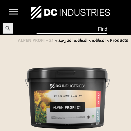
earch Button
Search
for:
Products
الدهانات
الدهانات الخارجية
ALPEN PROFI – 21
>
>
>