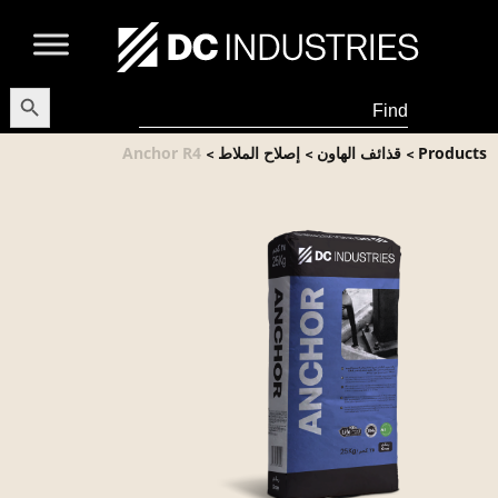
earch Button
Search
for:
Products
قذائف الهاون
إصلاح الملاط
Anchor R4
>
>
>