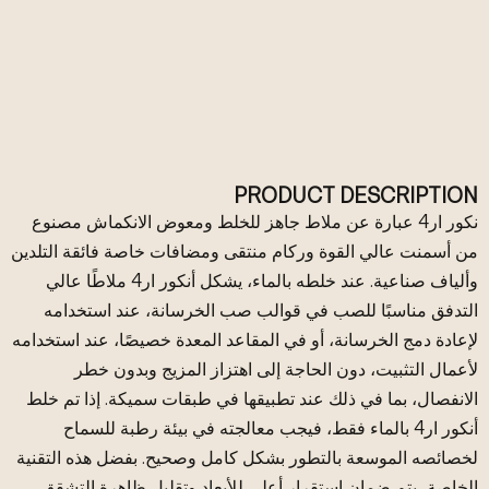
PRODUCT DESCRIPTION
نكور ار4 عبارة عن ملاط جاهز للخلط ومعوض الانكماش مصنوع
من أسمنت عالي القوة وركام منتقى ومضافات خاصة فائقة التلدين
وألياف صناعية. عند خلطه بالماء، يشكل أنكور ار4 ملاطًا عالي
التدفق مناسبًا للصب في قوالب صب الخرسانة، عند استخدامه
لإعادة دمج الخرسانة، أو في المقاعد المعدة خصيصًا، عند استخدامه
لأعمال التثبيت، دون الحاجة إلى اهتزاز المزيج وبدون خطر
الانفصال، بما في ذلك عند تطبيقها في طبقات سميكة. إذا تم خلط
أنكور ار4 بالماء فقط، فيجب معالجته في بيئة رطبة للسماح
لخصائصه الموسعة بالتطور بشكل كامل وصحيح. بفضل هذه التقنية
الخاصة، يتم ضمان استقرار أعلى للأبعاد وتقليل ظاهرة التشقق.