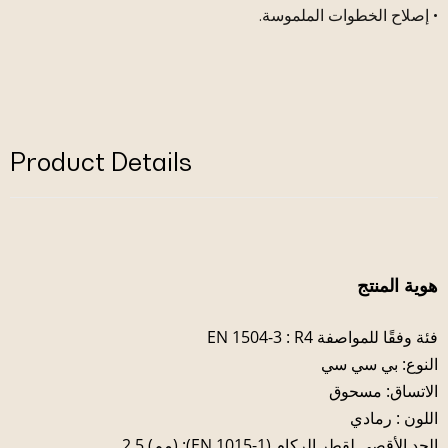
• إصلاح الخطوات الملموسة.
Product Details
هوية المنتج
فئة وفقًا للمواصفة EN 1504-3 : R4
النوع: بي سي سي
الاتساق: مسحوق
اللون : رمادي
الحد الأقصى لقطر الركام (EN 1015-1): (مم) 2.5