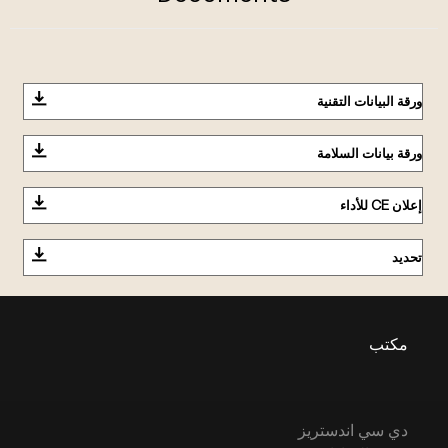
ورقة البيانات التقنية
ورقة بيانات السلامة
إعلان CE للأداء
تحديد
مكتب
دي سي اندستريز