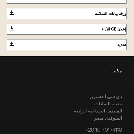
ورقة بيانات السلامة
إعلان CE للأداء
تحديد
مكتب
دي سي اندستريز
مدينة السادات
المنطقة الصناعية الرابعة
المنوفية، مصر
+20 10 70174113