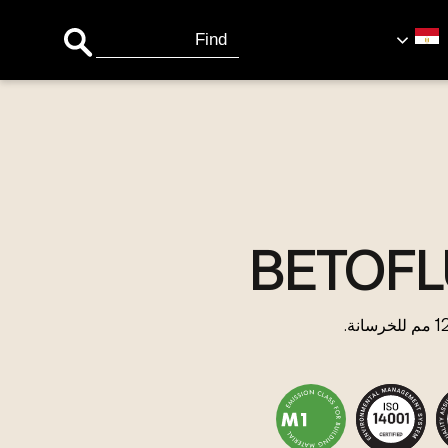
Search Button
Search
for:
BETOFL