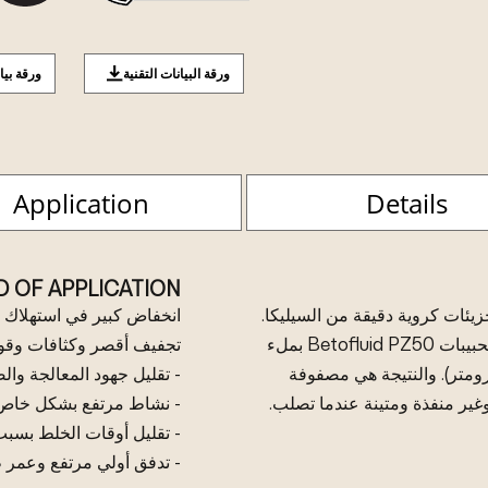
ورقة البيانات التقنية
ورقة بيا
Application
Details
D OF APPLICATION
ن من جزيئات كروية دقيقة من السيليكا.
انخفاض كبير في استهلاك 
يسمح حجمها الصغير للغاية الذي يقل عن 0.1 ميكرومتر لحبيبات Betofluid PZ50 بملء
تجفيف أقصر وكثافات وقو
حبيبات الأسمنت الأكبر حجمًا (0.1-100 ميكرومتر). والنتيجة هي مصفوفة
- تقليل جهود المعالجة وال
وغير منفذة ومتينة عندما تصلب.
- نشاط مرتفع بشكل خاص في
- تقليل أوقات الخلط بسب
- تدفق أولي مرتفع وعمر 