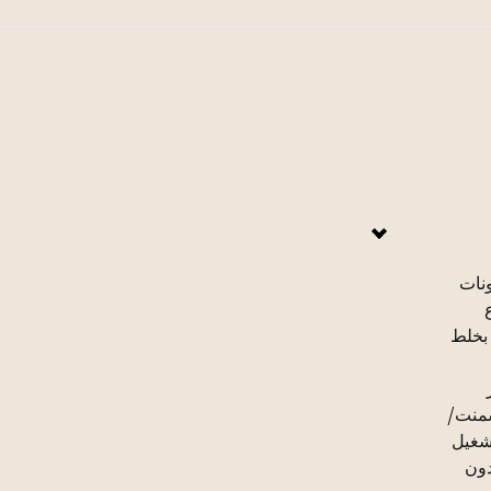
لمكونات
نوع
 بخلط
 زد 50 ونسبة الأسمنت/
تشغيل
دون