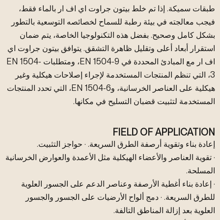
طبقات سميكة. إذا تم خلط بيتون جراوت اي اف ار بالماء فقط،
فيجب معالجته في بيئة رطبة للسماح لخصائصه التوسعية بالتطور
بشكل كامل وصحيح. بفضل هذه التكنولوجيا الخاصة، يتم ضمان
استقرار أبعاد أعلى وتقليل ظاهرة التشقق. يتوافق بيتون جراوت اي
اف ار مع المبادئ المحددة في EN 1504-9، ومتطلبات EN 1504-
3، التي تنظم المنتجات المستخدمة لإجراء إصلاحات هيكلية وغير
هيكلية على العناصر الخرسانية، وEN 1504-6، التي تحدد المنتجات
المستخدمة لتثبيت قضبان التسليح في مكانها.
FIELD OF APPLICATION
إعادة بناء وتقوية أرصفة الطرق السريعة. · حواجز التثبيت.
· تقوية العناصر والأعضاء الهيكلية مثل الأعمدة والعوارض الخرسانية
المسلحة.
· إعادة بناء أغطية الأرصفة وعناصر الدعم على الجسور العلوية
للطرق السريعة. · دمج ألواح الأرضيات على الجسور والجسور
العلوية بعد إزالة المناطق التالفة.