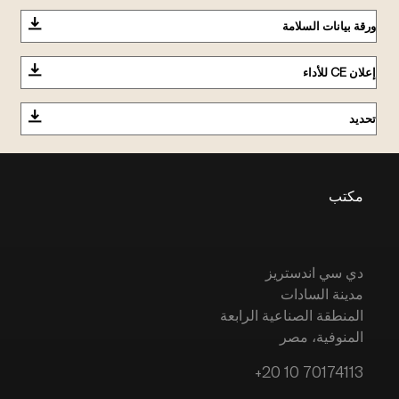
ورقة بيانات السلامة
إعلان CE للأداء
تحديد
مكتب
دي سي اندستريز
مدينة السادات
المنطقة الصناعية الرابعة
المنوفية، مصر
+20 10 70174113