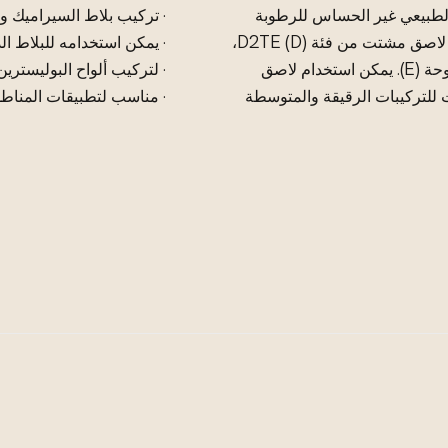
الطبيعي غير الحساس للرطوبة
· تركيب بلاط السيراميك و
على الجدران. لاصق البلاط المشتت دي سي أي 600 هو لاصق مشتت من فئة D2TE (D)،
· يمكن استخدامه للبلاط الذي يصل طوله إ
محسّن (2)، غير قابل للانزلاق (T)، لاصق ممتد لفترة مفتوحة (E). يمكن استخدام لاصق
· لتركيب ألواح البوليسترين
جدران والأرضيات للتركيبات الرقيقة والمتوسطة
· مناسب لتطبيقات المناط