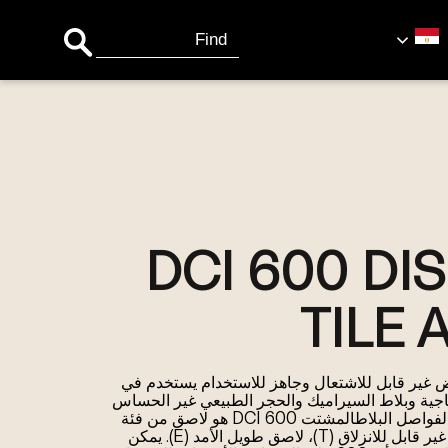
Search Button
Search
for:
DCI 600 DI
TILE 
 بلاط أبيض غير قابل للاشتعال وجاهز للاستخدام يستخدم في
جاجية وبلاط السيراميك والحجر الطبيعي غير الحساس
للرطوبة على الجدران. لاصق ملاط لفواصل البلاطالمشتت DCI 600 هو لاصق من فئة
D2TE ديسبرشين(D)، محسّن (2)، غير قابل للانزلاق (T)، لاصق طويل الأمد (E). يمكن