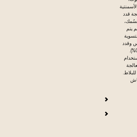
لأسمنتية
جة قدد
سُمك،
قل ما لم يتم
تسوية
 الجبس وقدد
الأنهيدريت جافة تمامًا (الحد الأقصى للرطوبة المتبقية 0.5%).
ستخدام
الجة
لبلاط.
ماش