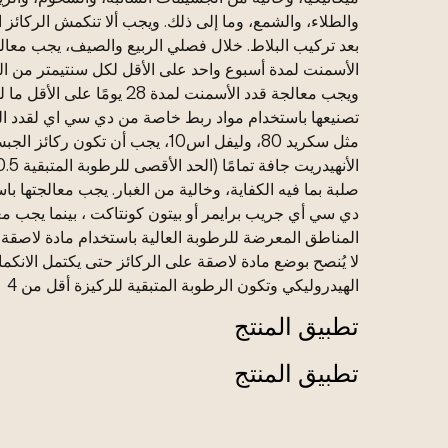
والطلاء، والشمع، وما إلى ذلك. ويجب ألا تنكمش الركائز ا
بعد تركيب البلاط. خلال فصلي الربيع والصيف، يجب معال
الأسمنت لمدة أسبوع واحد على الأقل لكل سنتيمتر من ال
ويجب معالجة قدد الأسمنت لمدة 28 يومًا على الأ
تصنيعها باستخدام مواد ربط خاصة من دي سي اي لقدد ال
مثل سكريد 80، وليفل اس10، يجب أن تكون ركائز
صلبة بما فيه الكفاية، وخالية من الغبار. يجب معالجتها با
دي سي أي جريب برايمر أو بيتون كونتاكت ، بينما يجب مع
المناطق المعرضة للرطوبة العالية باستخدام مادة لاصقة ل
لا يُنصح بوضع مادة لاصقة على الركائز حتى يكتمل الانك
الهيدروليكي وتكون الرطوبة المتبقية للركيزة أقل من 4
تطبيق المنتج
تطبيق المنتج