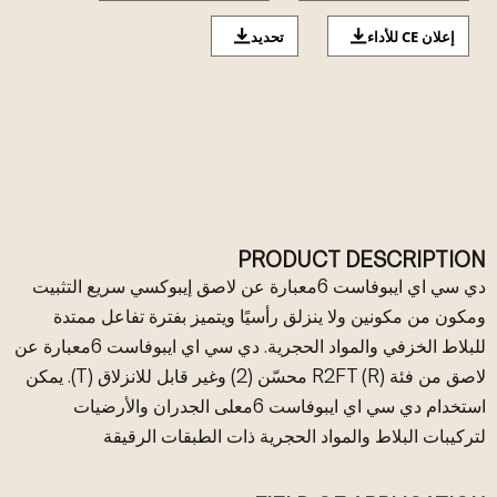
إعلان CE للأداء
تحديد
PRODUCT DESCRIPTION
دي سي اي ايبوفاست 6معبارة عن لاصق إيبوكسي سريع التثبيت
ومكون من مكونين ولا ينزلق رأسيًا ويتميز بفترة تفاعل ممتدة
للبلاط الخزفي والمواد الحجرية. دي سي اي ايبوفاست 6معبارة عن
لاصق من فئة R2FT (R) محسّن (2) وغير قابل للانزلاق (T). يمكن
استخدام دي سي اي ايبوفاست 6معلى الجدران والأرضيات
لتركيبات البلاط والمواد الحجرية ذات الطبقات الرقيقة