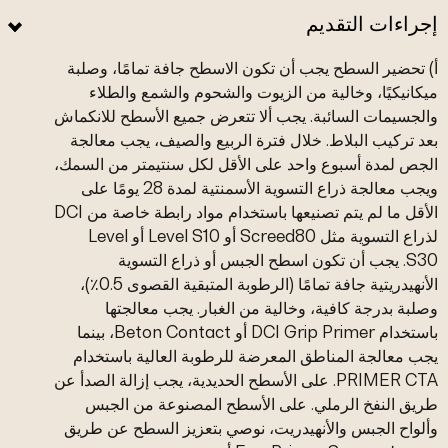
إجراءات التقديم
أ) تحضير السطح يجب أن تكون الاسطح جافة تمامًا، وصلبة
ميكانيكيًا، وخالية من الزيوت والشحوم والشمع والطلاء
والجسيمات السائبة. يجب ألا تتعرض جميع الأسطح للانكماش
بعد تركيب البلاط. خلال فترة الربيع والصيف، يجب معالجة
الجص لمدة أسبوع واحد على الأقل لكل سنتيمتر من السمك،
ويجب معالجة ذراع التسوية الأسمنتية لمدة 28 يومًا على
الأقل ما لم يتم تصنيعها باستخدام مواد رابطة خاصة من DCI
لذراع التسوية مثل Screed80 أو Level S10 أو Level
S30. يجب أن تكون اسطح الجبس أو ذراع التسوية
الأنهيدريتية جافة تمامًا (الرطوبة المتبقية القصوى 0.5٪)،
وصلبة بدرجة كافية، وخالية من الغبار. يجب معالجتها
باستخدام DCI Grip Primer أو Beton Contact، بينما
يجب معالجة المناطق المعرضة للرطوبة العالية باستخدام
PRIMER CTA. على الأسطح الحديدية، يجب إزالة الصدأ عن
طريق النفخ الرملي. على الأسطح المصنوعة من الجبس
وألواح الجبس والأنهيدريت، نوصي بتعزيز السطح عن طريق