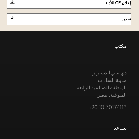
إعلان CE للأداء
تحديد
مكتب
دي سي اندستريز
مدينة السادات
المنطقة الصناعية الرابعة
المنوفية، مصر
+20 10 70174113
يساعد