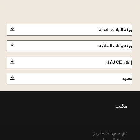
ورقة البيانات التقنية
ورقة بيانات السلامة
إعلان CE للأداء
تحديد
مكتب
دي سي اندستريز
مدينة السادات