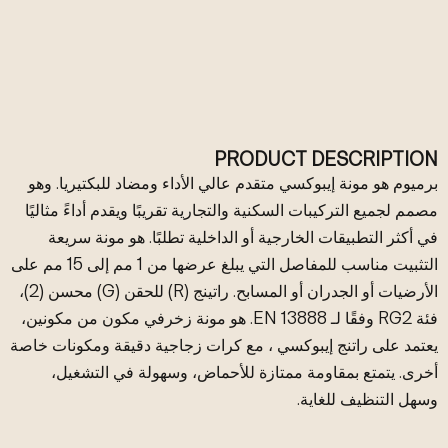
PRODUCT DESCRIPTION
برميوم هو مونة إيبوكسي متقدم عالي الأداء ومضاد للبكتيريا. وهو
مصمم لجميع التركيبات السكنية والتجارية تقريبًا ويقدم أداءً مثاليًا
في أكثر التطبيقات الخارجية أو الداخلية تطلبًا. هو مونة سريعة
التثبيت مناسب للمفاصل التي يبلغ عرضها من 1 مم إلى 15 مم على
الأرضيات أو الجدران أو المسابح. راتينج (R) للحقن (G) محسن (2)،
فئة RG2 وفقًا لـ EN 13888. هو مونة زخرفي مكون من مكونين،
يعتمد على راتنج إيبوكسي ، مع كرات زجاجية دقيقة ومكونات خاصة
أخرى. يتمتع بمقاومة ممتازة للأحماض، وسهولة في التشغيل،
وسهل التنظيف للغاية.