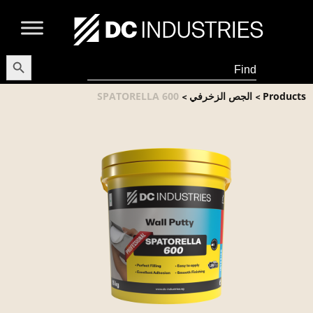
earch Button
Search
for:
Products
الجص الزخرفي
SPATORELLA 600
>
>