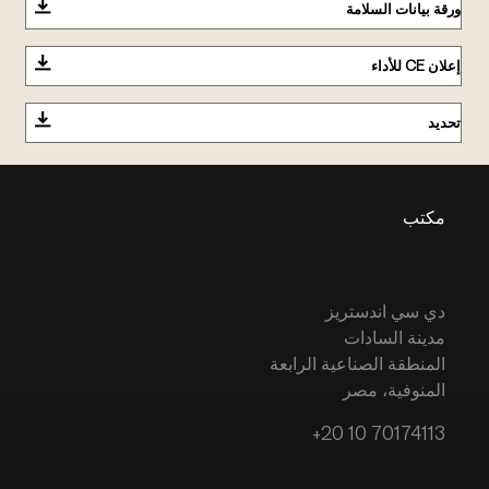
ورقة بيانات السلامة
إعلان CE للأداء
تحديد
مكتب
دي سي اندستريز
مدينة السادات
المنطقة الصناعية الرابعة
المنوفية، مصر
+20 10 70174113